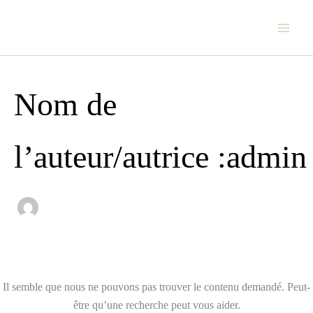
Rechercher :
Aller
au
contenu
Nom de
l’auteur/autrice :admin
Il semble que nous ne pouvons pas trouver le contenu demandé. Peut-
être qu’une recherche peut vous aider.