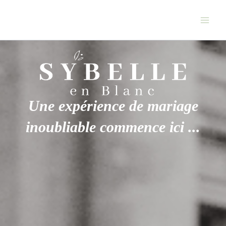
Aller
au
contenu
Une expérience de mariage
inoubliable commence ici ...