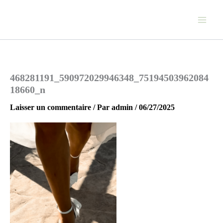
Aller
au
contenu
468281191_590972029946348_75194503962084
18660_n
Laisser un commentaire
/ Par
admin
/
06/27/2025