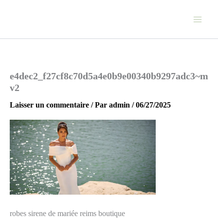
Aller
au
contenu
e4dec2_f27cf8c70d5a4e0b9e00340b9297adc3~m
v2
Laisser un commentaire
/ Par
admin
/
06/27/2025
robes sirene de mariée reims boutique